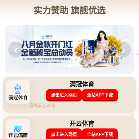
搜!
当前位置：
首页
>
新闻中心
21／22賽季歐冠1／4決賽次回合皇家馬