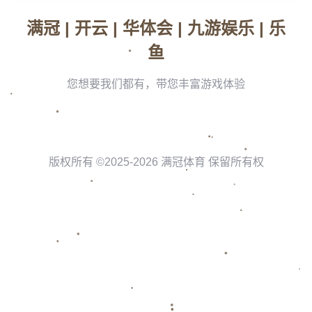
**比赛一开局，切尔西就迅速进入状态。**梅森·芒特和安东尼奥·吕迪格的
进球帮助蓝军在第51分钟将总比分扳平。到第75分钟，维尔纳再下一城，
切尔西一度以4-3的总比分领先，局势看似完全被他们掌控。这种绝境反击
令人佩服，亦让切尔西球迷重新燃起希望。