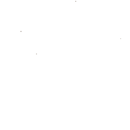
**数据背后的秘密**