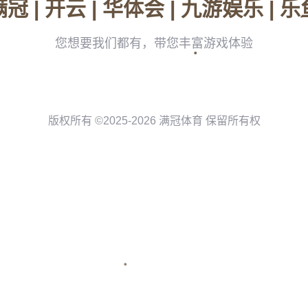
在最近的一场激烈对决中，**丹佛掘金队**凭借着**尼古拉·约基奇**出色
这样精彩的双城表现，再次激活了篮球界注目的焦点。
证明了自己在NBA赛场上的重要地位。在与猛龙的对决中，约基奇以31分、1
中赢得了宝贵的胜利。**约基奇**的多面手能力和无限的篮球智商，使得他
功地划破了篮网的防线。最终，他们阻止了篮网队取得胜利，送给对手四连败
间的默契配合，是战胜篮网的*关键因素*。