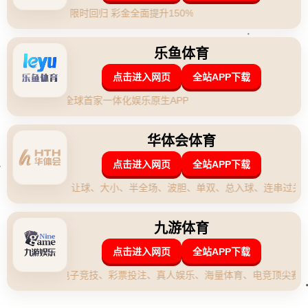
魔術主帥贊賞.
作者：Wending问鼎娱乐 发布时间：2026-04-29 19:20:09
在最近的一场NBA比赛中，奧兰多魔术队球星贾伦·萨格斯以其非凡的表现
成为全场焦点。在比赛的关键时刻，他精准的进球和稳固的防守力挽狂
澜，使魔术队成功逆转战局。魔术主教练对此赞不绝口，称赞他为球队胜
利的核心。今天，我们将探讨萨格斯在这场比赛中的优异表现，以及他如
何通过出色的**关键进球**与**末段防守**，成为魔术阵容中的重要一
员。
在NBA激烈的赛场上，_每一个关键时刻都有可能改变整场比赛的结果_。
与劲敌交锋时，萨格斯在最后几分钟展现出了非凡的领袖气质。他不但在
进攻端发挥出色，取得多次关键进球，还在防守端表现得毫不逊色。**有
效的末段防守**正是他在此役中胜出的关键。如此高水平的攻防转换，令
魔术主帅史蒂夫·克里福特对他的称赞溢于言表。
**案例分析：**