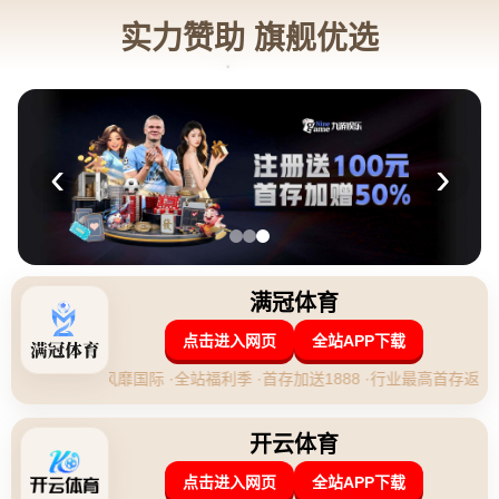
搜!
当前位置：
首页
>
新闻中心
张志雄告别广州队：广州恒大成就了