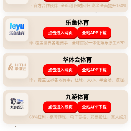
中鋒 續約需體現價值.
作者：Wending问鼎娱乐 发布时间：2026-04-29 19:20:09
**劳塔罗的忠诚与价值：足球世界的卓越典范**
在现代足球中，球星跳槽似乎已成为一种常态。然而，劳塔罗·马丁内斯，
这位被誉为*世界前三的中锋*，却对国际米兰表现出了非凡的忠诚。他不
仅只考虑留在国米，还希望通过续约来体现自己的价值。这一现象在如今
的足坛显得尤为难得。
**劳塔罗的职业生涯与成就**
劳塔罗自加盟国际米兰以来，便以其出色的球技和坚韧不拔的精神成为球
队核心。在2020-2021赛季，他与卢卡库搭档，帮助国米夺得意甲冠军，这
是球队多年未见的荣耀。这样的成绩不仅证明了他的能力，让他有资格称
为*顶级中锋*之一，也让他赢得了球迷的心。
**仅考虑留在国际米兰的原因**