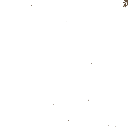
**后发制人失利，崔康熙的战术困境与泰山队危机**
在中超联赛激烈的竞争中，战术的选择和执行往往决定了比赛走