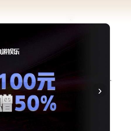
搜!
公司简介
产品中心
新闻资讯
联系我们