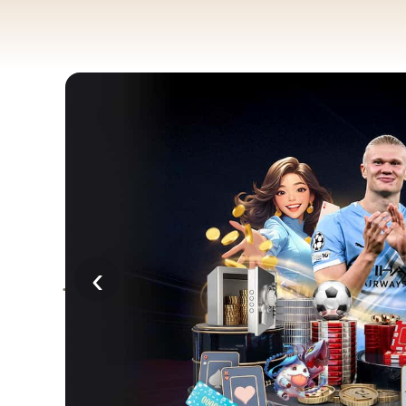
Wending问鼎娱乐