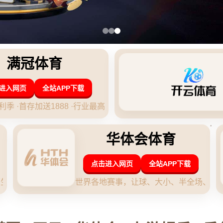
后发制人？这回崔康熙失算了 泰山队形势危险
作者：Wending问鼎娱乐 发布时间：2026-04-29 19:20:09