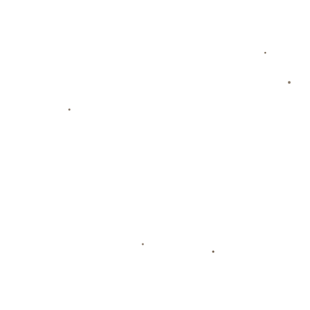
，在国际赛场上也屡屡为球队赢得机会。考虑到他在球队中的重要