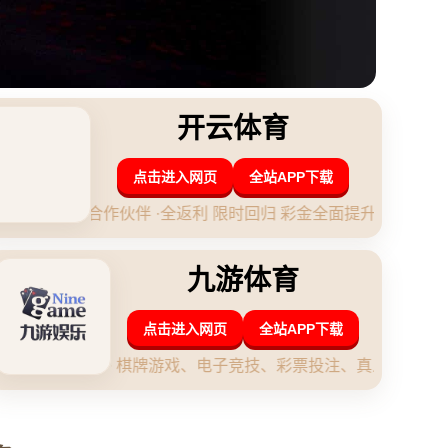
仍有待确认