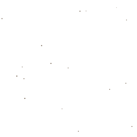
大的支持。
**战术分析：勇士的成功秘诀**
勇士队的成功不仅仅依赖于球员的个人能力，更在于**教练史蒂夫·科尔的