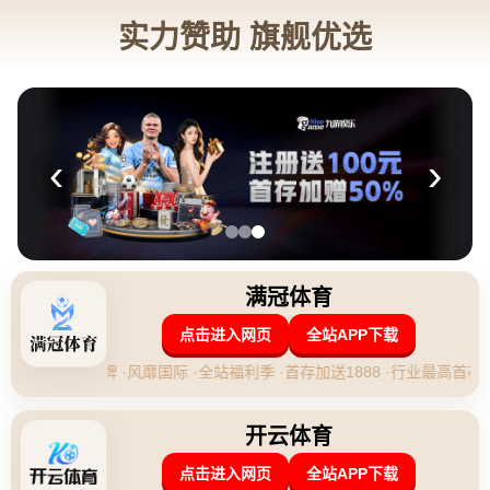
搜!
当前位置：
首页
>
新闻中心
亞冠二︱理文取今屆首分 平近20年香