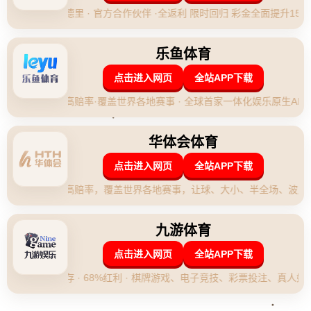
港球會最差戰績：打和很合理.
作者：Wending问鼎娱乐 发布时间：2026-04-29 19:20:09
**前言：理文足球会亚冠突破，创造香港球会新篇章**
近期，在亚冠联赛中，香港目前唯一出战的足球会——**理文足球会**终
于打破僵局，收获了本届比赛的首个积分。这一成就不仅让球迷们兴奋，
也为香港足球在国际舞台上增添了光彩。然而，这场平局也让我们思考近
20年来香港球会在亚冠的表现，何以至此，这是偶然还是必然？
**理文足球会的首分突破**
理文足球会在此次亚冠赛事中表现值得关注。在之前的比赛中，理文尽管
屡次遭遇强敌，但始终未能取得理想成绩。然而，在最新一场比赛中，理
文通过艰苦对阵，成功逼平对手，终于赢得了首个积分。这不仅体现了球
队战术的合理调整，也展示了球员们的坚韧不屈。
**香港球会在亚冠的整体表现**