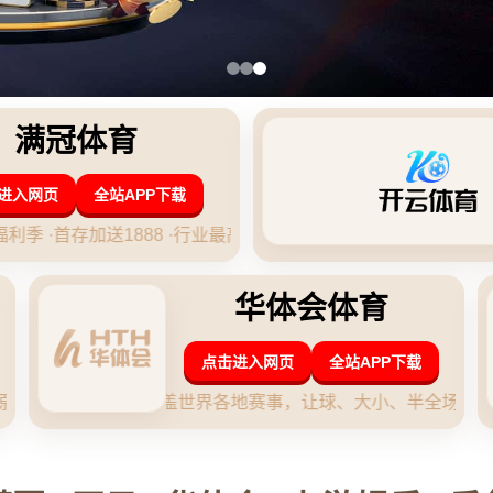
托：在本赛季结束后，拜仁将寻求出售萨
作者：Wending问鼎娱乐 发布时间：2026-04-29 19:20:09