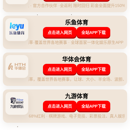
场迎战亚泰，李国旭谢晖硬杠.
作者：Wending问鼎娱乐 发布时间：2026-04-29 19:20:09
**英博主打高位逼抢，中超第三轮首个主场迎战亚泰，李国旭谢晖硬杠**
这一标题表明了两支球队和教练的战术对抗，其中英博的高位逼抢战术成
为比赛的关键点。本文将围绕这一主题，探讨比赛的战术布局以及两位教
练在战术上的较量。
在现代足球中，“高位逼抢”作为一种强调压迫的战术风格，越来越受到重
视。这种战术不仅考验球员的体能和团队合作，也极大地影响比赛的节奏
和结果。**英博在中超第三轮主场对阵亚泰时，选择以高位逼抢为核心战
术，意在遏制对手的进攻线路。**这种战术的执行需要全队在身体和心理
上的高度投入，尤其是在主场观众的助威声中，英博期望用主动的压迫撑
起主场优势。