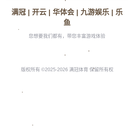
在这场比赛中，门兴延续了他们一贯的策略：快速反击、高位逼抢潜伏的
威胁，以及出色的局部防守能力。在比赛开场阶段，门兴成功利用拜仁后
卫线一时疏漏，由霍夫曼和图拉姆分别策动关键攻势，迅速取得领先优
势。尽管拜仁一度凭借穆夏拉的精彩表现追回比分，但门兴始终保持了稳
健的心态，并在比赛尾声阶段完成绝杀。这种绝佳的临场表现和心理素
质，恰恰是他们在与拜仁交锋中频频占上风的重要原因。
### **吃饭睡觉赢拜仁：门兴成功背后的“秘诀”**
门兴近几个赛季之所以屡屡扮演拜仁“噩梦”的角色，背后实则隐藏着球队的
精心准备与战术安排。首先，门兴的阵地战与反击战术配合默契，尤其是
在中前场覆盖和快速推进上有独特的优势。他们对拜仁的**侵略性逼抢和
高压打法**显然有深刻研究，往往能够捕捉到拜仁进攻端暴露出的细小漏
洞。
其次，门兴从不惧怕与拜仁“拼身体”。拜仁的战术风格通常强调整体控球和
传导，但门兴善于通过对抗延缓拜仁中场的衔接，这样的策略在多场比赛
中屡试不爽。例如，门兴的后腰“断球大师”克拉默多次拦截基米希和格雷茨
卡的关键传球，引发了快速反击的机会。此外，门兴门将索默也屡屡贡献
超级神扑，是门兴对阵拜仁战绩骄人的后盾。