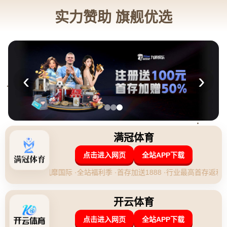
搜!
当前位置：
首页
>
新闻中心
2020歐洲杯德國陣容名單.