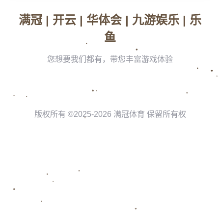
凭借其出色的反应和指挥防线的能力，为球队提供了重要的心理保障。后
防线上，*马茨·胡梅尔斯*和*约书亚·基米希*的加入，使得这条防线既有经
验又不乏活力。
具体来说，胡梅尔斯的回归使得球队在高空球争夺和防守阵型组织上如虎
添翼，而基米希则以其超强的适应能力和传球技术，在边路和中后场之间
游刃有余。**这种搭配使得德国队在面对对手的快速反击时能更从容应对
**。
### **中场核心：智慧与力量的结合**
德国队的中场配置可谓是智力与体力的完美结合。*托尼·克罗斯*、*伊尔卡
伊·京多安*与*莱昂·戈雷茨卡*组成的中场组合，不仅能够进行精确的控制
和分球，还具备了强大的防守拦截能力。克罗斯的调度和京多安的穿插跑
位是德国队进攻体系的“润滑剂”，而戈雷茨卡以其身高优势和无畏的进攻威
胁为球队提供了多样化的战术选择。
### **锋线组合：年轻与经验的碰撞**
在锋线方面，*托马斯·穆勒*的重新召回为德国队增加了丰富的比赛经验。