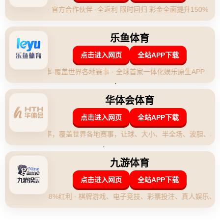
作者：Wending问鼎娱乐 发布时间：2026-04-29 19:20:09
**2020欧洲杯德国阵容名单：揭示“日耳曼战车”的秘密**
在一年一度的欧洲杯舞台上，德国国家队一向是一个备受瞩目的焦点。
**2020欧洲杯，虽然因疫情推迟到2021年举行**，但丝毫没有削弱球迷对
“日耳曼战车”出征阵容的热切期待。这次我们将深入分析德国国家队在这届
赛事中的阵容名单，探索其背后隐藏的策略和可能性。
### **德国队的教练选择与战术布局**
德国队在2020欧洲杯的主教练是*约阿希姆·勒夫*。他曾带领德国队获得
2014年世界杯冠军，并在多届大赛中表现出色。然而，随着近年来战绩的
起伏不定，他的执教思维和战术安排也备受争议。在这次欧洲杯中，他选
择了一套较为灵活的阵容布局，力求在保持攻防平衡的同时发挥核心球员
的最大潜力。
### **门将与后防线：稳如磐石**
门将位置上，*曼努埃尔·诺伊尔*依旧是首选。这位拜仁慕尼黑的主力门将