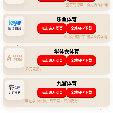
替補登場2球1助攻.
作者：Wending问鼎娱乐 发布时间：2026-04-29 19:20:09
**英超第14轮：阿森纳5-0大胜诺丁汉森林，尼尔森替补闪耀2球1助攻**
在英超第14轮的比赛中，**阿森纳**迎战升班马**诺丁汉森林**，凭借一
场5-0的完胜，不仅稳固了自己的榜首位置，更让球队的年轻实力得到了充
分的展示。而在这一比赛中，替补登场的**里斯·尼尔森**上演了惊艳表现
——打进两球并贡献一次助攻，成为赛场上不可忽视的焦点。那么，这场
比赛究竟有哪些看点？尼尔森的高光表现又对阿森纳的未来有何重要意
义？让我们回顾这一场酣畅淋漓的胜利。
## **阿森纳强势回归，攻防两端完美表现**
本场比赛，阿森纳自开局便展现了作为榜首球队的统治力。比赛第5分钟，
加布里埃尔·马丁内利率先破门，为主队奠定了早早领先的优势。这粒进球
展现了阿森纳进攻的快速运转能力，**从控球组织到破门一气呵成**，体
现了主教练阿尔特塔注重速度与精准的战术理念。