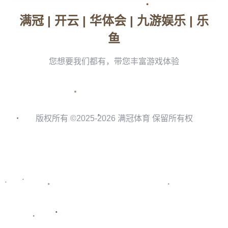
而后，阿森纳在攻防转换中依旧保持高效运作，未给诺丁汉森林留下太多
机会。胜利除了离不开前锋群的火力全开，也少不了在中场和后防线的稳
固发挥。查卡和托马斯的中场双核组合，既保证了攻防衔接，又有效限制
了诺丁汉森林的反击。
## **里斯·尼尔森替补登场，书写个人传说**