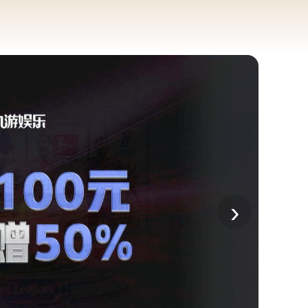
搜!
公司简介
产品中心
新闻资讯
联系我们