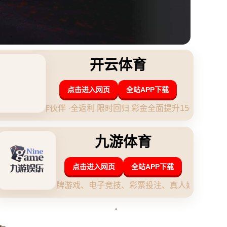
甫上任即捧盃.