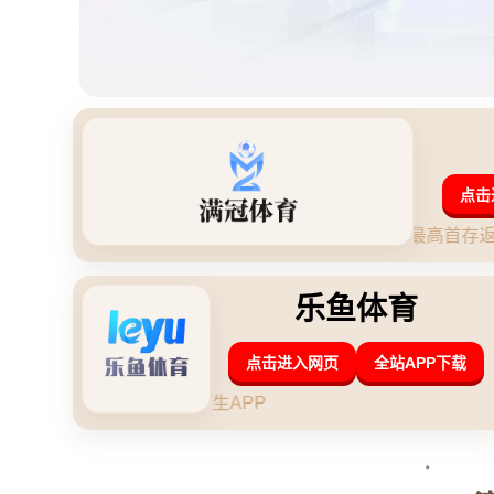
当前位置：
首页
>
新闻中心
打入制胜