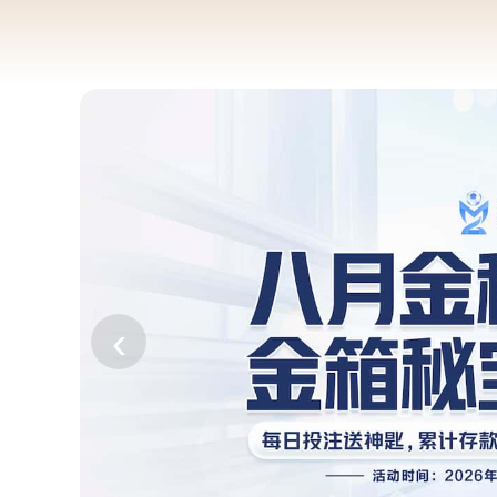
Wending问鼎娱乐