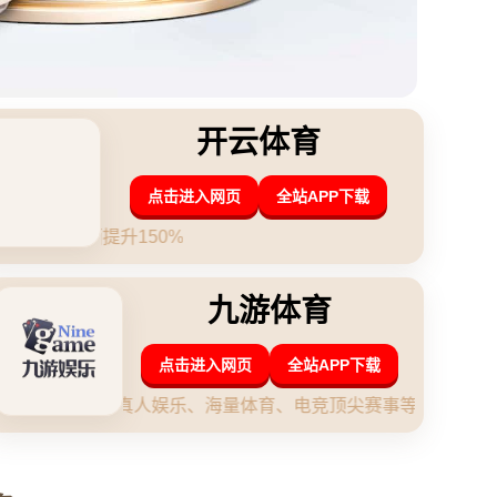
谢球迷支持