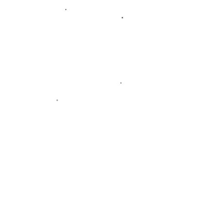
### 案例分析：跨界球星的影响