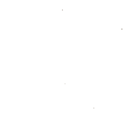
巨星勒布朗·詹姆斯也常常利用社交媒体与球迷沟通，分享他的