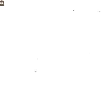
球迷之间的热烈讨论。这篇文章将聚焦于这位球星的出色表现，以
和球迷关注的焦点。他的努力不仅是技术的展现，更是一种精神力