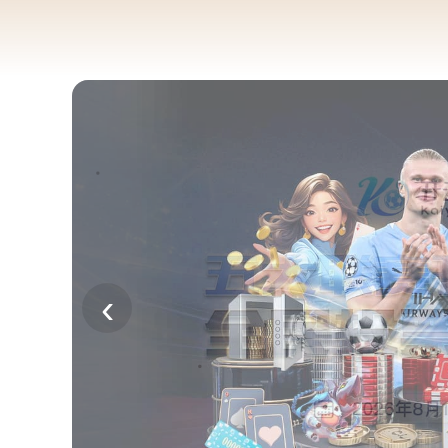
Wending问鼎娱乐