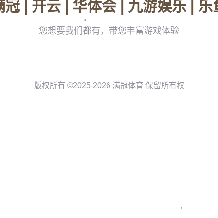
脚背妙传助克雷桑制胜**
在竞争中愈发激烈。**2023年中超第11轮**，天津津门虎坐镇主场迎战
记精彩的**外脚背传球**证明了自己的实力。
津门虎**本赛季表现中规中矩，在攻防两端缺乏亮点，但这支球队的拼劲和主
名，更是检验双方竞技状态的标尺。**
破来威胁山东泰山的防线，而山东泰山则依靠中场的稳健组织逐步占据场上主动
极具威胁的反击。**刘彬彬**在右路得球后没有选择常规的内切或者直接传
内一脚低射打穿了天津津门虎门将的十指关。场边的**山东泰山主帅**立刻