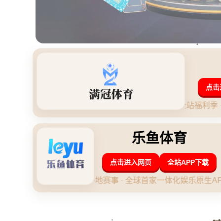
当前位置：
首页
>
新闻中心
中超第11