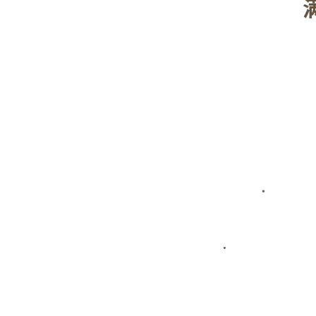
**切尔西渴望提升实力：门将补强与中场引援亟待落实**
近年来，切尔西足球俱乐部一直在英超联赛中保持强劲表现。然
消息，切尔西目前正在寻求提升门将的实力，同时也希望在中场