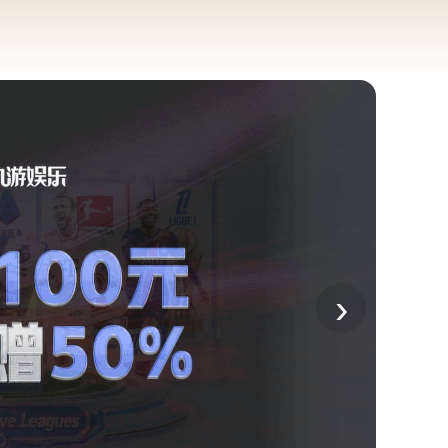
搜!
公司简介
产品中心
新闻资讯
联系我们