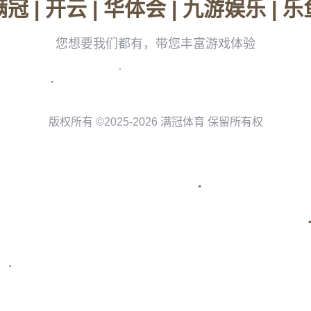
而，随着比赛竞争的愈演愈烈，俱乐部管理层意识到，为了在未来的赛季中继
位置上引入一位**高大且具控球能力的球员**。这一决策，反映了球队在策略