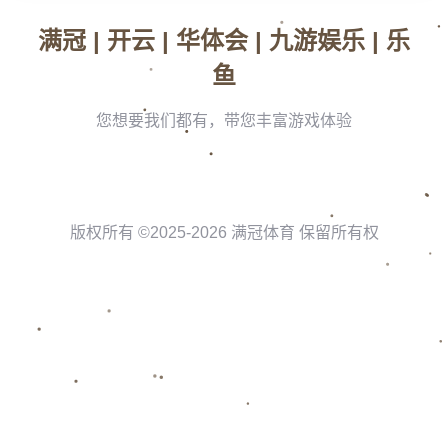
湖人本賽季的防守雖然已有長足進步，但在面對小球風格的球隊時，側翼
防守的弱點依然存在。如果芬尼-史密斯加盟，他能夠以**高效的防守**限
制對手的外線投籃，並通過快速轉換的進攻貢獻額外的得分。此外，他在
無球移動上的靈活性也與湖人核心勒布朗·詹姆斯的傳球視野高度契合，有
可能形成良好的化學反應。
### **卡梅隆-約翰遜：年輕火力與穩定外線的代名詞**
另一位被提及的人選——卡梅隆-約翰遜，以**穩定的遠距離投射**和優秀