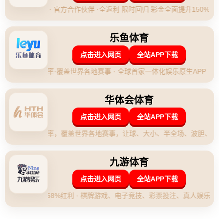
遜作為潛在目標.
作者：Wending问鼎娱乐 发布时间：2026-04-29 19:20:09
**湖人瞄准潛在維度：芬尼-史密斯與卡梅隆-約翰遜的價值解析**
作為NBA歷史上最具影響力的球隊之一，洛杉磯湖人隊在最近一個賽季的
表現令人矚目。然而，在追求總冠軍的路上，球隊陣容深度始終是他們面
臨的重要課題。因此，根據近期的報導，湖人隊正在關注布魯克林籃網隊
的前鋒芬尼-史密斯（Dorian Finney-Smith）和卡梅隆-約翰遜（Cameron
Johnson）作為潛在的補強目標。這兩名球員的技術特性和潛力吸引了湖人
的目光，他們的到來或許能填補球隊在側翼防守與三分投射方面的空白。
### **芬尼-史密斯：防守尖兵與全能側翼的價值**
芬尼-史密斯是NBA中被低估的球員之一，擁有全面的防守能力和穩定的外
線投射。他以多功能的防守見長，常常被安排去對位對方的球星級得分
手。在21-22賽季效力達拉斯獨行俠時，他場均可以貢獻10.9分，同時以
39.5%的三分命中率在進攻端展現出不俗的潛力。