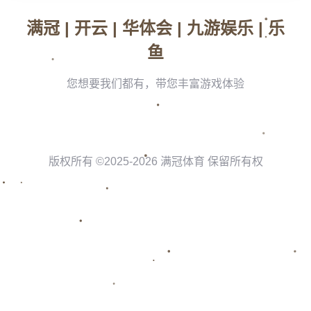
意甲联赛常年是欧洲足坛攻防战术的高地，各支球队在比赛中的表现都备
受球迷和专家关注。本赛季第22轮比赛中，罗马坐镇主场迎战卡利亚里，
这场比赛之所以备受瞩目，不仅仅因为罗马亟需积分保住争四希望，更因
为新援塞尔吉奥·奥利维拉的出色表现。他以一粒点球帮助球队全取三分，
堪称是本场比赛的关键先生。
### **奥利维拉：从葡萄牙到意甲的高效初亮相**
本赛季冬季转会窗中，罗马从葡萄牙豪门波尔图租借了**塞尔吉奥·奥利维
拉**。这名中场球员的到来被认为是为了加强罗马的中场创造力以及提升
对重点比赛的掌控力。在对阵卡利亚里的首秀中，奥利维拉迅速证明了自
己的价值。比赛第33分钟，他冷静主罚点球**一蹴而就**，不仅打入了自
己意甲生涯第一球，也为罗马赢得了胜利。
这一表现巩固了他在穆里尼奥体系中的不可或缺性。自去年夏天接手罗马
以来，这位经验丰富的葡萄牙教练一直在寻找能够对中场产生决定性影响
的球员。而奥利维拉显然是一位能够适应意甲快节奏、小空间对抗要求的
球员。他的加盟无疑给罗马的中场注入了一剂强心针。
### **穆里尼奥战术调整奏效：胜负往往决定于细节**