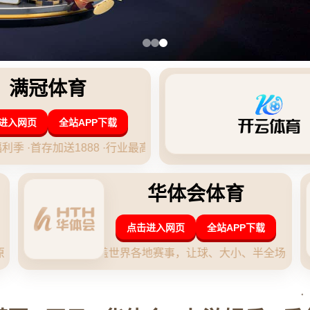
路熱議斯洛特的比賽風格：防守零失球指日
作者：Wending问鼎娱乐 发布时间：2026-04-29 19:20:09