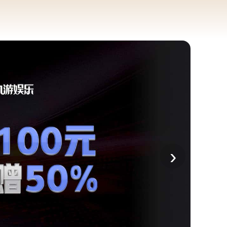
搜!
公司简介
产品中心
新闻资讯
联系我们