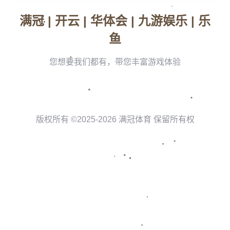
门将失误并非偶然。本赛季，北京国安在防守端屡屡因后防线和门将的不
默契而丢分。尤其是控球型门将在压力面前显露出的不稳定性，已经成为
国安的“阿喀琉斯之踵”。反观武汉卓尔，他们在这场比赛中表现得分外冷
静，抓住了对手防守松散和心理波动的机会，从容进球。
### **胡靖航：破门背后的战术解析**
作为武汉卓尔的核心攻击手，胡靖航本赛季状态火热。他不仅有速度和冲
击力，更善于捕捉门前的机会。在这场比赛中，他的开局破门体现了他过
人的临场判断力和反应速度。**武汉卓尔的主教练在赛后强调：“我们知道
国安门将和后防的衔接存在问题，因此特别嘱咐球员在高压时注意捕捉失
误。”**
这种赛前的精准部署，让卓尔显得井然有序。而这场胜利的关键恰恰在
于，他们成功将国安的短板放大到极致。对于胡靖航而言，这粒进球不仅
巩固了他在球队中的核心地位，也再一次证明了他在关键比赛中的效率之
高。
### **北京国安的隐忧：门将和战术调整**