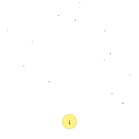
“寂寞大神”弗雷戴特重返NBA 加盟
2026-08-08
太阳签约两年
批评球队是曼联史上最差 主帅阿莫
2026-08-08
林言论引发热议.
盧偉分享執教生涯首勝的感受：耐
2026-08-08
心等待一個多月終於釋放內心 厚積
薄發展現團隊風采.
Copyright 2024
Wending APP下载入口-问鼎娱乐网站地址
All Rights by
Wending问鼎娱乐