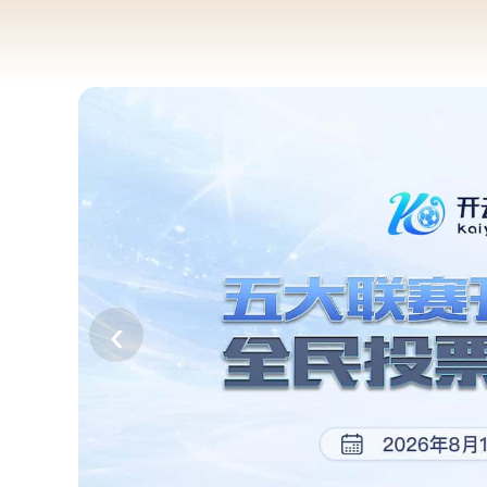
Wending问鼎娱乐