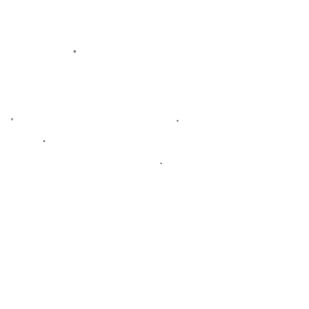
**的重要性。无论是澳大利亚的胜利，还是加拿大的失利，都为我们提供了宝贵