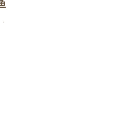
大，这场比赛不仅展示了澳大利亚队的强大实力，也让人们对“死亡