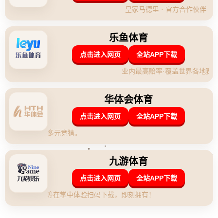
场挂彩头缠绷带.
作者：Wending问鼎娱乐 发布时间：2026-04-29 19:20:09
**博主爆料：国安冬训强度再升级，方昊训练场“挂彩”引热议**
**冬训，无疑是球队新赛季备战的关键。** 近日，有博主在社交平台上爆
料北京国安的冬训强度令人咋舌，引发了球迷的热烈讨论。尤其是**年轻