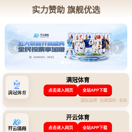
搜!
当前位置：
首页
>
新闻中心
博主：国安冬训强度够激烈，方昊训练