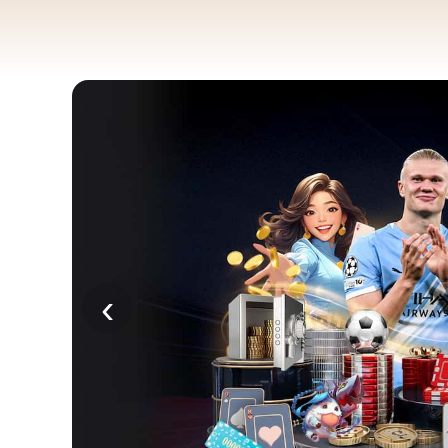
Wending问鼎娱乐