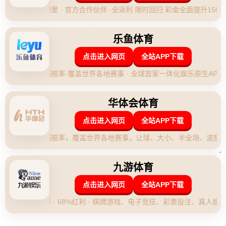
荒 勇士不敌国王.
作者：Wending问鼎娱乐 发布时间：2026-04-29 19:20:09
**勇士队的失利：半场辉煌与末节困境**
在最新一场NBA比赛中，勇士队对阵国王队时经历了一场跌宕起伏的竞
赛。在上半场，他们凭借出色的表现取得了惊人的17分领先。然而，比赛
到了最后一节，勇士队却陷入了得分荒。**究竟是什么导致了这场到手胜
利的流失？**通过深入分析，我们可以窥见运动员的心理变化、策略选
择，以及对手的顽强作战精神是如何影响比赛结果的。