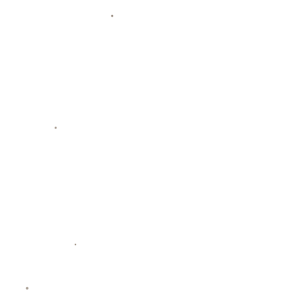
### 这届美洲杯的重要性