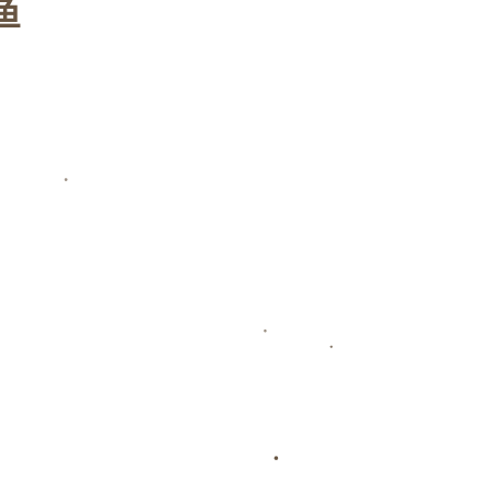
全国球迷的期盼。*尽管在个人职业生涯中获得无数荣誉，梅西始