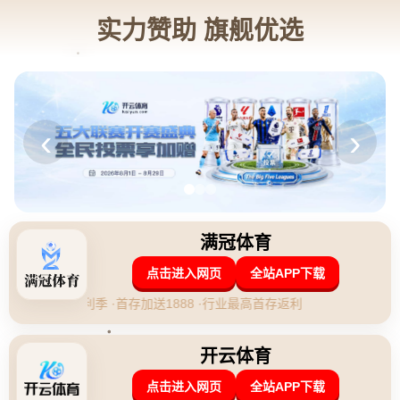
搜!
当前位置：
首页
>
新闻中心
山东高速男篮：加强防守 争取间歇期继