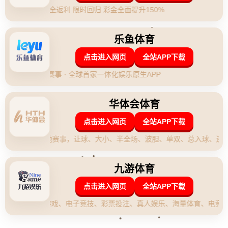
续提升.
作者：Wending问鼎娱乐 发布时间：2026-04-29 19:20:09
**山东高速男篮：加强防守 争取间歇期继续提升**
在CBA激烈的赛场上，进攻固然重要，但防守才是保证团队持续胜利的基
石。山东高速男篮近期的表现备受篮球迷关注，尤其是在关键比赛中的防