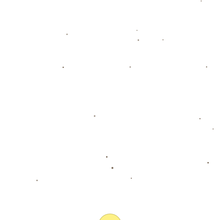
前六只差一球
俠勇隊總共投中48記三分球創下新
2026-08-09
紀錄 克萊表示未來可能會出現四分
線.
所以西蒙斯回家了 拜仁轉而瞄準杜
2026-08-09
埃.
事关中小学体育教师!最新发布.
2026-08-09