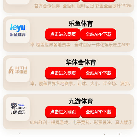
作者：Wending问鼎娱乐 发布时间：2026-04-29 19:20:09
**米兰绝望了，快跑去追摩纳哥的福法纳**
在足球世界中，转会市场的动态总是牵动着球迷的心。**米兰**，作为意
大利足球的传统豪门，近年来在重建的道路上不断努力。然而，随着竞争
对手的崛起和自身的挑战，米兰似乎陷入了一种“绝望”的境地。与此同时，