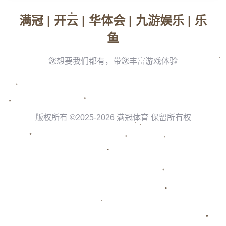
**摩纳哥的福法纳**成为了转会市场上的热门人物，他的出色表现吸引了
众多豪门的关注。那么，米兰是否应该全力追逐这位潜力无限的中场球员
呢？
**福法纳的崛起**
摩纳哥的中场球员**优素福·福法纳**，凭借其在法甲联赛中的出色表现，
迅速崭露头角。他不仅在防守端表现稳健，还具备出色的传球能力和场上
视野。福法纳的多面性使他成为了摩纳哥中场的核心人物，也因此吸引了
包括米兰在内的多家俱乐部的关注。
**米兰的困境**
近年来，米兰在意甲联赛中的表现起伏不定。尽管球队在某些赛季中展现
出复苏的迹象，但整体实力的不足和阵容的老化让他们在争夺冠军的道路
上屡屡受挫。**中场的薄弱**一直是米兰的短板，缺乏一位能够在攻防两
端都发挥关键作用的球员。因此，福法纳的出现无疑为米兰提供了一个绝
佳的补强机会。