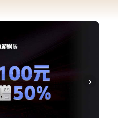
搜!
公司简介
产品中心
新闻资讯
联系我们