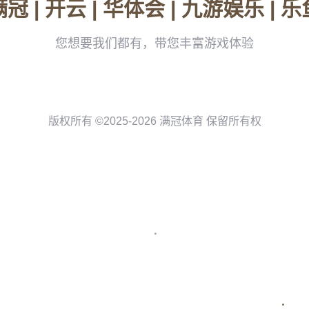
基蒂奇弒舊主**
戰塞維利亞，最終0-2不敵對手。這場比賽的焦點不僅在於比分，更在於梅西的
主帥洛佩特吉的戰術功力。全場比賽中他們以強硬的中場壓制與快速反擊瓦解
，在禁區內冷靜射門，為塞維利亞首開紀錄。巴薩的防線在這場比賽中問題頻
最大短板。