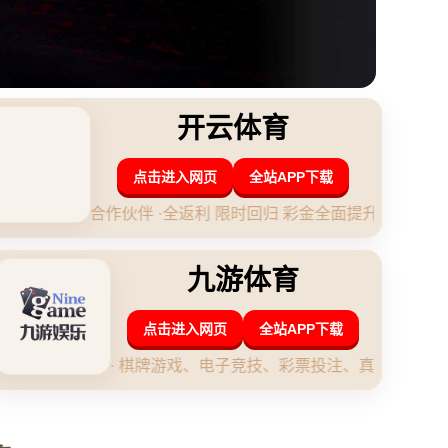
基蒂奇弒舊主.