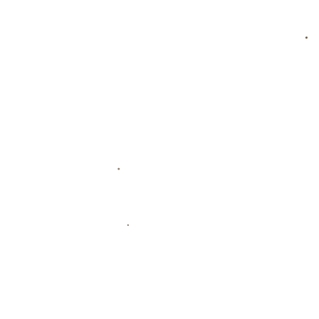
---
### 梅西低迷，罕見「啞火」