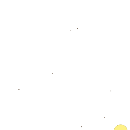
外超远绝杀 时隔4年复制利拉德神迹
关注官方微信
联系我们
联系方式
在线留言