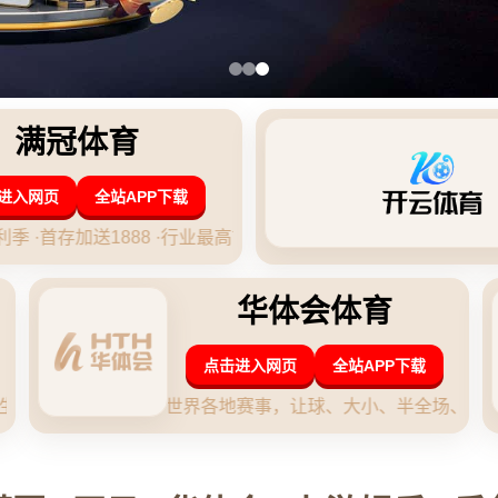
首回合塞維利亞2-0巴塞羅那 梅西啞火拉
作者：Wending问鼎娱乐 发布时间：2026-04-29 19:20:09